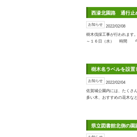
西濠北園路 通行止
お知らせ
2022/02/08
樹木伐採工事が行われます
～１６日（水） 時間 午
樹木名ラベルを設置
お知らせ
2022/02/04
佐賀城公園内には、たくさ
多い木、おすすめの花木など
県立図書館北側の園