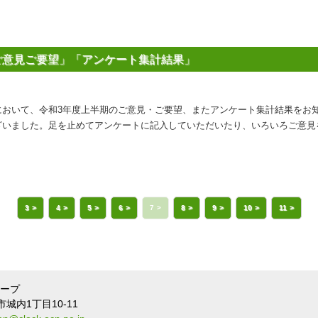
ご意見ご要望」「アンケート集計結果」
において、令和3年度上半期のご意見・ご要望、またアンケート集計結果をお
ざいました。足を止めてアンケートに記入していただいたり、いろいろご意見
3
4
5
6
7
8
9
10
11
ープ
城内1丁目10-11