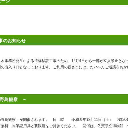
セージ
事のお知らせ
木事務所発注による遺構移設工事のため、12月4日から一部が立入禁止とな
両の出入り口となっております。ご利用の皆さまには、たいへんご迷惑をおか
の野鳥観察 ～
野鳥観察」が開催されます。 日 時 令和３年12月11日（土） 9時3
無料 ※筆記用具と双眼鏡をご持参ください。 開催は、佐賀県立博物館 